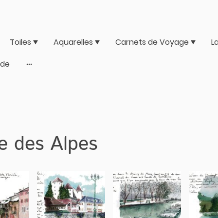
Toiles
Aquarelles
Carnets de Voyage
L
ide
se des Alpes